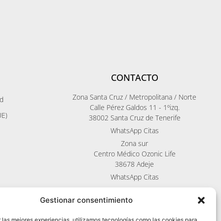
CONTACTO
Zona Santa Cruz / Metropolitana / Norte
ad
Calle Pérez Galdos 11 - 1ºizq.
UE)
38002 Santa Cruz de Tenerife
WhatsApp Citas
Zona sur
Centro Médico Ozonic Life
38678 Adeje
WhatsApp Citas
Gestionar consentimiento
 las mejores experiencias, utilizamos tecnologías como las cookies para