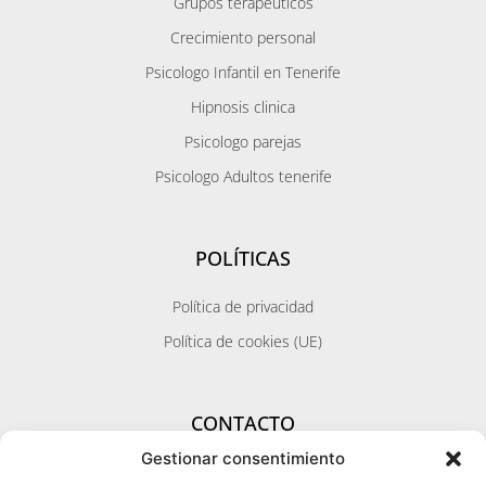
Grupos terapeuticos
Crecimiento personal
Psicologo Infantil en Tenerife
Hipnosis clinica
Psicologo parejas
Psicologo Adultos tenerife
POLÍTICAS
Política de privacidad
Política de cookies (UE)
CONTACTO
Gestionar consentimiento
Zona Santa Cruz / Metropolitana / Norte
Calle Pérez Galdos 11 - 1ºizq.