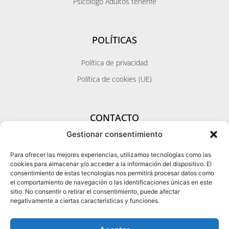
Psicologo Adultos tenerife
POLÍTICAS
Política de privacidad
Política de cookies (UE)
CONTACTO
Gestionar consentimiento
Zona Santa Cruz / Metropolitana / Norte
Calle Pérez Galdos 11 - 1ºizq.
Para ofrecer las mejores experiencias, utilizamos tecnologías como las
38002 Santa Cruz de Tenerife
cookies para almacenar y/o acceder a la información del dispositivo. El
WhatsApp Citas
consentimiento de estas tecnologías nos permitirá procesar datos como
Zona sur
el comportamiento de navegación o las identificaciones únicas en este
Centro Médico Ozonic Life
sitio. No consentir o retirar el consentimiento, puede afectar
38678 Adeje
negativamente a ciertas características y funciones.
WhatsApp Citas