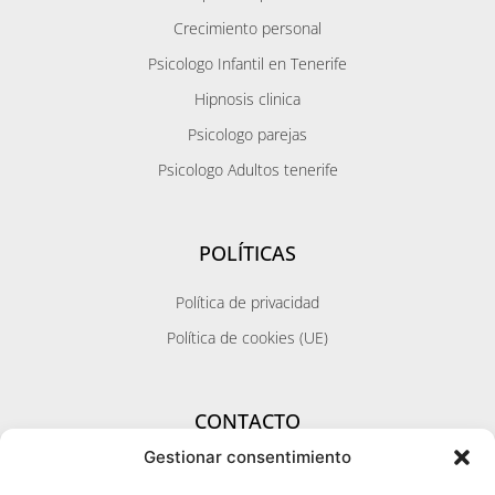
Crecimiento personal
Psicologo Infantil en Tenerife
Hipnosis clinica
Psicologo parejas
Psicologo Adultos tenerife
POLÍTICAS
Política de privacidad
Política de cookies (UE)
CONTACTO
Gestionar consentimiento
Zona Santa Cruz / Metropolitana / Norte
Calle Pérez Galdos 11 - 1ºizq.