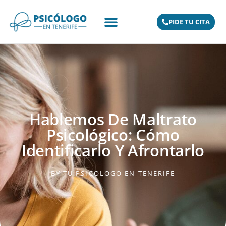
PIDE TU CITA
Hablemos De Maltrato
Psicológico: Cómo
Identificarlo Y Afrontarlo
BY
TU PSICOLOGO EN TENERIFE