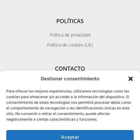
POLÍTICAS
Política de privacidad
Política de cookies (UE)
CONTACTO
Gestionar consentimiento
Zona Santa Cruz / Metropolitana / Norte
Calle Pérez Galdos 11 - 1ºizq.
Para ofrecer las mejores experiencias, utilizamos tecnologías como las
38002 Santa Cruz de Tenerife
cookies para almacenar y/o acceder a la información del dispositivo. El
WhatsApp Citas
consentimiento de estas tecnologías nos permitirá procesar datos como
Zona sur
el comportamiento de navegación o las identificaciones únicas en este
Centro Médico Ozonic Life
sitio. No consentir o retirar el consentimiento, puede afectar
38678 Adeje
negativamente a ciertas características y funciones.
WhatsApp Citas
Aceptar