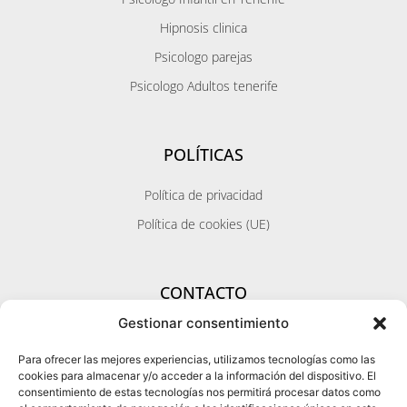
Hipnosis clinica
Psicologo parejas
Psicologo Adultos tenerife
POLÍTICAS
Política de privacidad
Política de cookies (UE)
CONTACTO
Gestionar consentimiento
Zona Santa Cruz / Metropolitana / Norte
Calle Pérez Galdos 11 - 1ºizq.
Para ofrecer las mejores experiencias, utilizamos tecnologías como las
38002 Santa Cruz de Tenerife
cookies para almacenar y/o acceder a la información del dispositivo. El
WhatsApp Citas
consentimiento de estas tecnologías nos permitirá procesar datos como
Zona sur